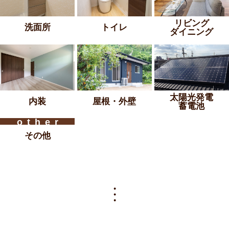
リビング
洗面所
トイレ
ダイニング
太陽光発電
内装
屋根・外壁
蓄電池
その他