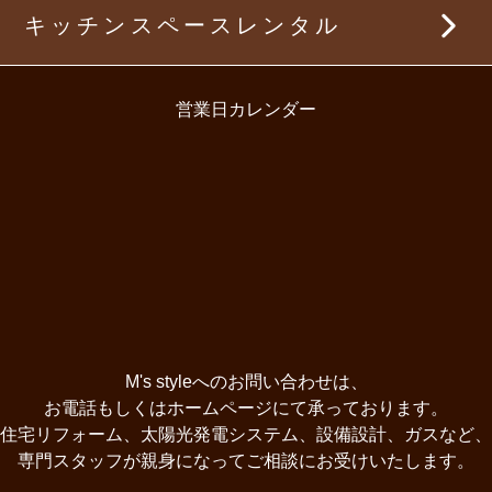
キッチンスペースレンタル
屋根・外壁リフォーム
内装リフォーム事例
太陽光発電・蓄電池
営業日カレンダー
屋根・外壁リフォーム事例
太陽光発電・蓄電池設置事例
その他リフォーム事例
M's styleへのお問い合わせは、
お電話もしくはホームページにて承っております。
住宅リフォーム、太陽光発電システム、設備設計、ガスなど、
専門スタッフが親身になってご相談にお受けいたします。