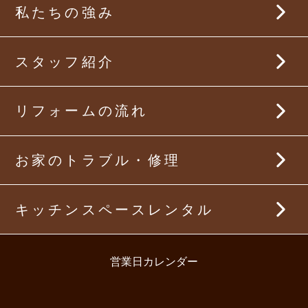
まるごとリフォーム事例
私たちの強み
バスルームリフォーム
キッチンリフォーム事例
スタッフ紹介
洗面所リフォーム
バスルームリフォーム事例
トイレリフォーム
リフォームの流れ
洗面所リフォーム事例
リビング・ダイニングリフォーム
トイレリフォーム事例
お家のトラブル・修理
内装リフォーム
リビング・ダイニングリフォーム事例
キッチンスペースレンタル
屋根・外壁リフォーム
内装リフォーム事例
太陽光発電・蓄電池
営業日カレンダー
屋根・外壁リフォーム事例
太陽光発電・蓄電池設置事例