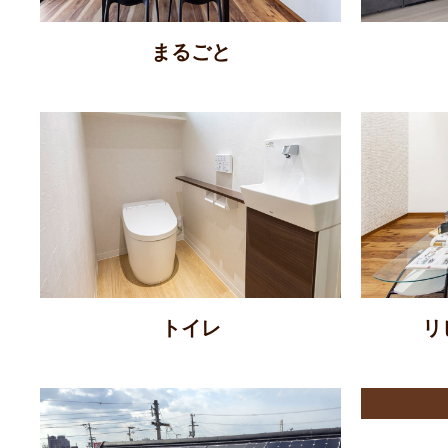
まるごと
トイレ
リ