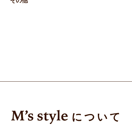
その他
について