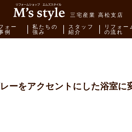
三宅産業 高松支店
フォー
私たちの
スタッフ
リフォー
事例
強み
紹介
の流れ
レーをアクセントにした浴室に