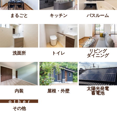
まるごと
キッチン
バスルーム
リビング
洗面所
トイレ
ダイニング
太陽光発電
内装
屋根・外壁
蓄電池
その他