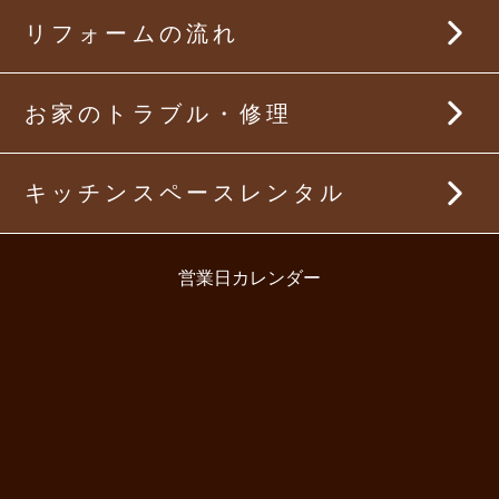
トイレリフォーム
リフォームの流れ
洗面所リフォーム事例
リビング・ダイニングリフォーム
トイレリフォーム事例
お家のトラブル・修理
内装リフォーム
リビング・ダイニングリフォーム事例
キッチンスペースレンタル
屋根・外壁リフォーム
内装リフォーム事例
太陽光発電・蓄電池
営業日カレンダー
屋根・外壁リフォーム事例
太陽光発電・蓄電池設置事例
その他リフォーム事例